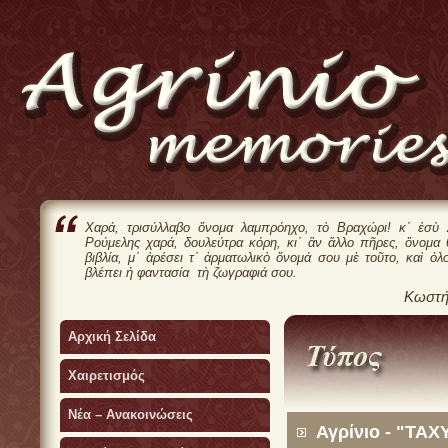
Χαρά, τρισύλλαβο ὄνομα λαμπρόηχο, τὸ Βραχώρι! κ᾿ ἐσὺ 
Ρούμελης χαρά, δουλεύτρα κόρη, κι᾿ ἂν ἄλλο πῆρες, ὄνομα
βιβλία, μ᾿ ἀρέσει τ᾿ ἀρματωλικὸ ὄνομά σου μὲ τοῦτο, καὶ ὁλ
βλέπει ἡ φαντασία τὴ ζωγραφιά σου.
Κωστή
Αρχική Σελίδα
Χαιρετισμός
Νέα – Ανακοινώσεις
Αγρίνιο - "ΤΑΧ