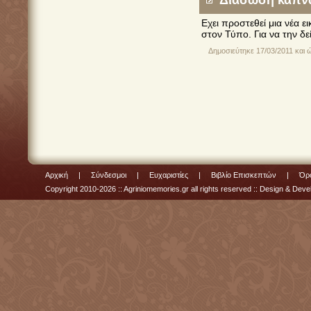
Διάσωση καπναπ
Εχει προστεθεί μια νέα 
στον Τύπο. Για να την δε
Δημοσιεύτηκε 17/03/2011 και 
Αρχική
|
Σύνδεσμοι
|
Ευχαριστίες
|
Βιβλίο Επισκεπτών
|
Όρο
Copyright 2010-2026 :: Agriniomemories.gr all rights reserved :: Design & De