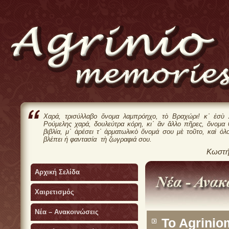
Χαρά, τρισύλλαβο ὄνομα λαμπρόηχο, τὸ Βραχώρι! κ᾿ ἐσὺ 
Ρούμελης χαρά, δουλεύτρα κόρη, κι᾿ ἂν ἄλλο πῆρες, ὄνομα
βιβλία, μ᾿ ἀρέσει τ᾿ ἀρματωλικὸ ὄνομά σου μὲ τοῦτο, καὶ ὁλ
βλέπει ἡ φαντασία τὴ ζωγραφιά σου.
Κωστή
Αρχική Σελίδα
Χαιρετισμός
Νέα – Ανακοινώσεις
To Agrinio