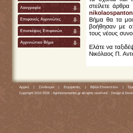
στείλετε άρθρα
Λαογραφία
nikolaospant
Βήμα θα τα μοι
Επιφανείς Αγρινιώτες
βοήθησαν με ο
Επισκέψεις Επιφανών
τους νέους συν
Αγρινιώτικο Βήμα
Ελάτε να ταξιδέ
Νικόλαος Π. Αντ
Αρχική
|
Σύνδεσμοι
|
Ευχαριστίες
|
Βιβλίο Επισκεπτών
|
Όρο
Copyright 2010-2026 :: Agriniomemories.gr all rights reserved :: Design & De