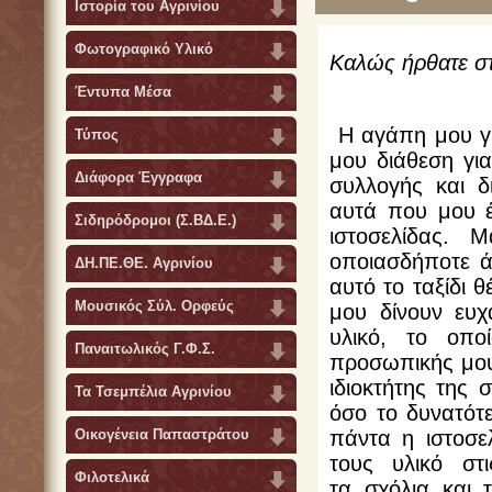
Ιστορία του Αγρινίου
Φωτογραφικό Υλικό
Καλώς ήρθατε στ
Έντυπα Μέσα
Η αγάπη μου για
Τύπος
μου διάθεση για
Διάφορα Έγγραφα
συλλογής και 
αυτά που μου έ
Σιδηρόδρομοι (Σ.ΒΔ.Ε.)
ιστοσελίδας. 
οποιασδήποτε ά
ΔΗ.ΠΕ.ΘΕ. Αγρινίου
αυτό το ταξίδι 
Μουσικός Σύλ. Ορφεύς
μου δίνουν ευ
υλικό, το οπο
Παναιτωλικός Γ.Φ.Σ.
προσωπικής μου
ιδιοκτήτης της
Τα Τσεμπέλια Αγρινίου
όσο το δυνατότ
πάντα η ιστοσε
Οικογένεια Παπαστράτου
τους υλικό στ
Φιλοτελικά
τα
σχόλια και 