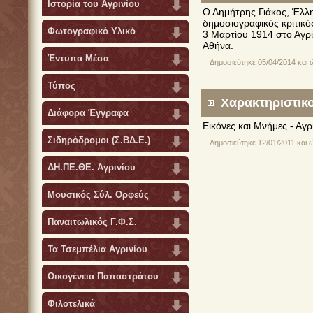
Ιστορία του Αγρινίου
Ο Δημήτρης Γιάκος, Έλλ
δημοσιογραφικός κριτικό
Φωτογραφικό Υλικό
3 Μαρτίου 1914 στο Αγρί
Αθήνα.
Έντυπα Μέσα
Δημοσιεύτηκε 05/04/2014 και 
Τύπος
Χαρακτηριστικο
Διάφορα Έγγραφα
Εικόνες και Μνήμες - Αγ
Σιδηρόδρομοι (Σ.ΒΔ.Ε.)
Δημοσιεύτηκε 12/01/2011 και 
ΔΗ.ΠΕ.ΘΕ. Αγρινίου
Μουσικός Σύλ. Ορφεύς
Παναιτωλικός Γ.Φ.Σ.
Τα Τσεμπέλια Αγρινίου
Οικογένεια Παπαστράτου
Φιλοτελικά