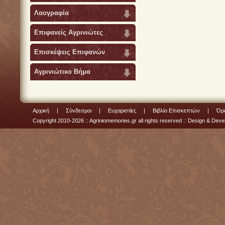
Λαογραφία
Επιφανείς Αγρινιώτες
Επισκέψεις Επιφανών
Αγρινιώτικο Βήμα
Αρχική
|
Σύνδεσμοι
|
Ευχαριστίες
|
Βιβλίο Επισκεπτών
|
Όρο
Copyright 2010-2026 :: Agriniomemories.gr all rights reserved :: Design & De