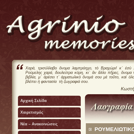
Χαρά, τρισύλλαβο ὄνομα λαμπρόηχο, τὸ Βραχώρι! κ᾿ ἐσὺ 
Ρούμελης χαρά, δουλεύτρα κόρη, κι᾿ ἂν ἄλλο πῆρες, ὄνομα
βιβλία, μ᾿ ἀρέσει τ᾿ ἀρματωλικὸ ὄνομά σου μὲ τοῦτο, καὶ ὁλ
βλέπει ἡ φαντασία τὴ ζωγραφιά σου.
Κωστή
Αρχική Σελίδα
Χαιρετισμός
Νέα – Ανακοινώσεις
ΡΟΥΜΕΛΙΩΤΙΚΟ 