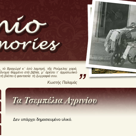
, τὸ Βραχώρι! κ᾿ ἐσὺ λαμπρή, τῆς Ρούμελης χαρά,
 ὄνομα θαμμένο στὰ βιβλία, μ᾿ ἀρέσει τ᾿ ἀρματωλικὸ
 τὴ βλέπει ἡ φαντασία τὴ ζωγραφιά σου.
Κωστής Παλαμάς
Δεν υπάρχει δημοσιευμένο υλικό.