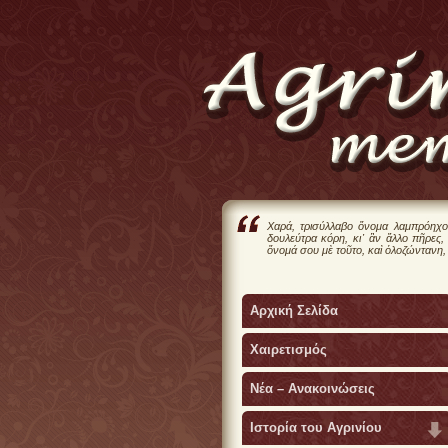
Χαρά, τρισύλλαβο ὄνομα λαμπρόηχο
δουλεύτρα κόρη, κι᾿ ἂν ἄλλο πῆρες,
ὄνομά σου μὲ τοῦτο, καὶ ὁλοζώντανη,
Αρχική Σελίδα
Χαιρετισμός
Νέα – Ανακοινώσεις
Ιστορία του Αγρινίου