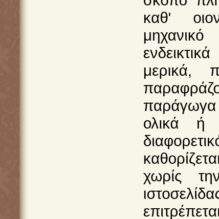
σκοπό πλη
καθ' οιο
μηχανικό
ενδεικτικ
μερικά, π
παραφράζ
παράγωγα 
ολικά ή 
διαφορε
καθορίζετ
χωρίς τη
ιστοσελίδα
επιτρέπετ