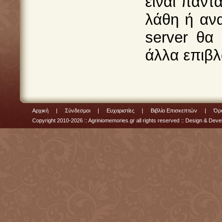
είναι πάντ
λάθη ή ανα
server θα
άλλα επιβλ
Αρχική
|
Σύνδεσμοι
|
Ευχαριστίες
|
Βιβλίο Επισκεπτών
|
Όρο
Copyright 2010-2026 :: Agriniomemories.gr all rights reserved :: Design & De