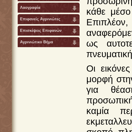
προσωρινή
Λαογραφία
κάθε μέσο
Επιφανείς Αγρινιώτες
Επιπλέον,
αναφερόμε
Επισκέψεις Επιφανών
ως αυτοτ
Αγρινιώτικο Βήμα
πνευματικής
Οι εικόνε
μορφή στην
για θέασ
προσωπική
καμία πε
εκμεταλλε