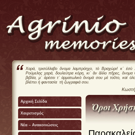
Χαρά, τρισύλλαβο ὄνομα λαμπρόηχο, τὸ Βραχώρι! κ᾿ ἐσὺ 
Ρούμελης χαρά, δουλεύτρα κόρη, κι᾿ ἂν ἄλλο πῆρες, ὄνομα
βιβλία, μ᾿ ἀρέσει τ᾿ ἀρματωλικὸ ὄνομά σου μὲ τοῦτο, καὶ ὁλ
βλέπει ἡ φαντασία τὴ ζωγραφιά σου.
Κωστή
Αρχική Σελίδα
Χαιρετισμός
Νέα – Ανακοινώσεις
Παρακαλείσ