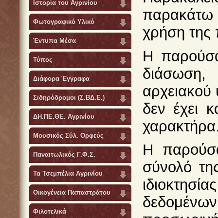
Ιστορία του Αγρινίου
παρακάτω 
Φωτογραφικό Υλικό
χρήση της 
Έντυπα Μέσα
Η παρούσα
Τύπος
διάσωση,
Διάφορα Έγγραφα
αρχειακού 
Σιδηρόδρομοι (Σ.ΒΔ.Ε.)
δεν έχει 
ΔΗ.ΠΕ.ΘΕ. Αγρινίου
χαρακτήρα
Μουσικός Σύλ. Ορφεύς
Η παρούσα
Παναιτωλικός Γ.Φ.Σ.
σύνολό της
Τα Τσεμπέλια Αγρινίου
ιδιοκτησ
Οικογένεια Παπαστράτου
δεδομένων
Φιλοτελικά