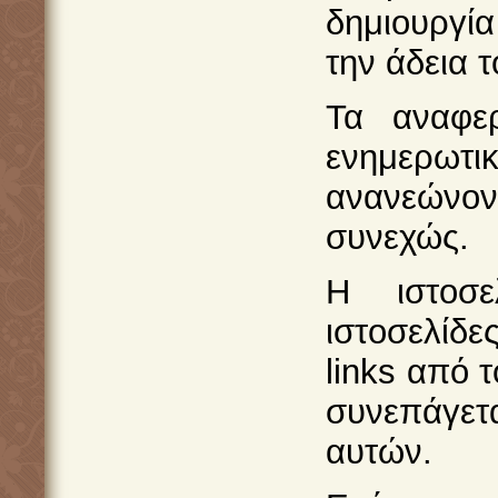
δημιουργί
την άδεια 
Τα αναφερ
ενημερωτ
ανανεώνον
συνεχώς.
Η ιστοσε
ιστοσελίδε
links από 
συνεπάγετ
αυτών.