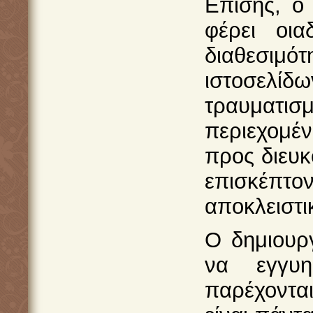
Επίσης, ο 
φέρει οια
διαθεσιμό
ιστοσελίδ
τραυματι
περιεχομέ
προς διευκ
επισκέπτο
αποκλειστι
Ο δημιουργ
να εγγυη
παρέχονται