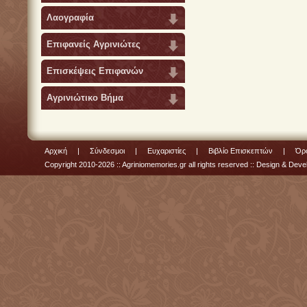
Λαογραφία
Επιφανείς Αγρινιώτες
Επισκέψεις Επιφανών
Αγρινιώτικο Βήμα
Αρχική
|
Σύνδεσμοι
|
Ευχαριστίες
|
Βιβλίο Επισκεπτών
|
Όρο
Copyright 2010-2026 :: Agriniomemories.gr all rights reserved :: Design & De