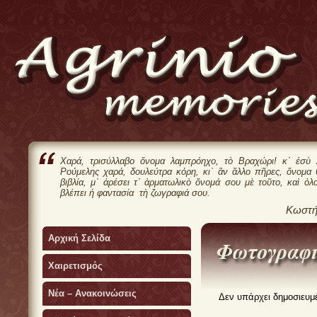
Χαρά, τρισύλλαβο ὄνομα λαμπρόηχο, τὸ Βραχώρι! κ᾿ ἐσὺ 
Ρούμελης χαρά, δουλεύτρα κόρη, κι᾿ ἂν ἄλλο πῆρες, ὄνομα
βιβλία, μ᾿ ἀρέσει τ᾿ ἀρματωλικὸ ὄνομά σου μὲ τοῦτο, καὶ ὁλ
βλέπει ἡ φαντασία τὴ ζωγραφιά σου.
Κωστή
Αρχική Σελίδα
Χαιρετισμός
Νέα – Ανακοινώσεις
Δεν υπάρχει δημοσιευμέ